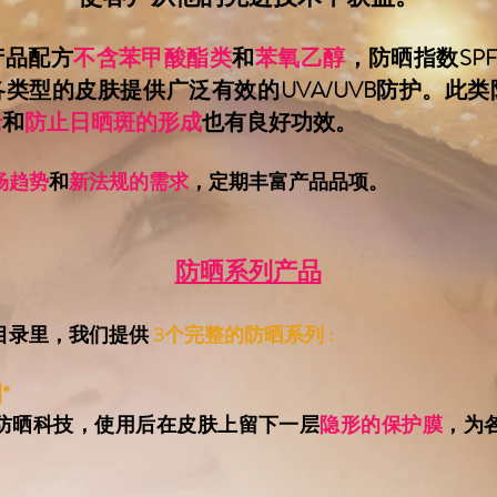
产品配方
不含苯甲酸酯类
和
苯氧乙醇
，防晒指数SPF 
类型的皮肤提供广泛有效的UVA/UVB防护。此
老
和
防止日晒斑的形成
也有良好功效。
场趋势
和
新法规的需求
，定期丰富产品品项。
防晒系列产品
目录里，我们提供
3个完整的防晒系列 :
*
防晒科技，使用后在皮肤上留下一层
隐形的保护膜
，为