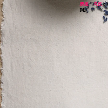
肤感，高效
则。