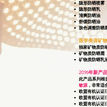
隐形防晒喷雾
隐形防晒乳
清爽防晒油
舒缓防晒油
肤色调整防晒
医学美容矿物
独家矿物质防
矿物质防晒霜
矿物质防晒乳
2016年新产
此产品系列根
敏源
，非常适
欧盟有机认证Ec
欧盟有机认证Ec
欧盟有机认证Ec