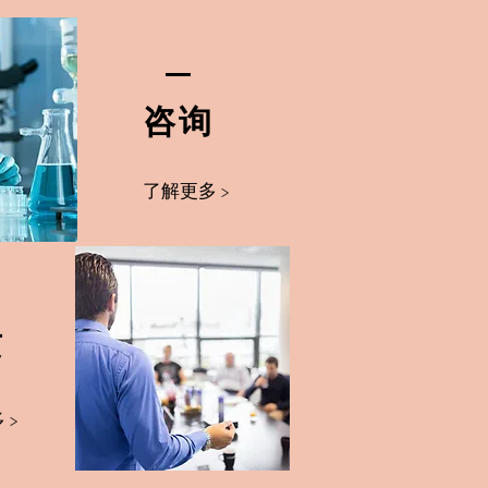
​咨询
了解更多 >
质
 >