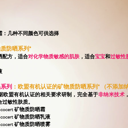
霜：几种不同颜色可供选择
质防晒系列*
晒配方，适合
对化学物质敏感的肌肤
，适合
宝宝
和
过敏性
液
品系列
：欧盟有机认证的矿物质防晒系列* （不添加
据欧盟有机认证的相关要求研制，完全基于
非纳米技术
合过敏性肤质。
ocert 矿物质防晒霜
ocert 矿物质防晒乳液
ocert 矿物质防晒喷雾