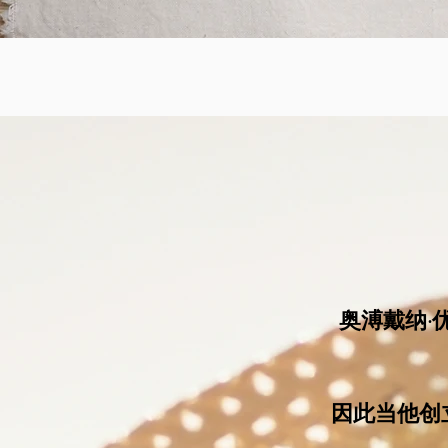
奥溥戴纳·
因此当他创