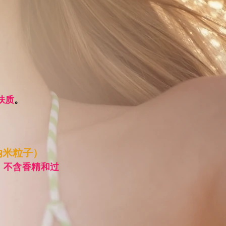
肤质
。
纳米粒子）
，
不含香精和过