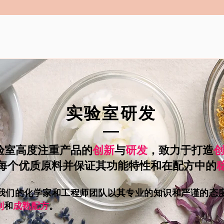
实验室研发
验室高度注重产品的
创新
与
研发
，致力于打造
每个优质原料并保证其功能特性和在配方中的
我们的化学家和工程师团队以其专业的知识和严谨的态
制
和
成熟配方
。